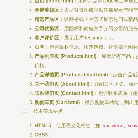
首页 (Index.html)
：顶部为品牌Logo与主导航
全屏英雄区
：大型背景图或视频轮播展示旗舰产
精选产品区
：以网格或卡片形式展示热门或新品，
公司优势区
：用图标和简短文字介绍公司的服务
客户评价区
：展示用户 testimonials。
页脚
：包含版权信息、快速链接、社交媒体图标
产品列表页 (Products.html)
：展示所有产品，
价格。
产品详情页 (Product-detail.html)
：点击产品后
关于我们页 (About.html)
：介绍公司历史、设
联系我们页 (Contact.html)
：包含联系表单（使用
购物车页 (Cart.html)
：模拟购物车功能，列出
三、 技术实现要点
HTML5
：使用语义化标签（如
,
<header>
<nav
CSS3
：