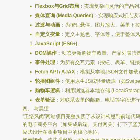
Flexbox与Grid布局
：实现复杂而灵活的产品列
媒体查询 (Media Queries)
：实现响应式断点设
过渡与动画
：为按钮悬停、图片放大、菜单下拉
自定义变量
：定义主题色、字体等，便于整体风
JavaScript (ES6+)
：
DOM操作
：动态更新购物车数量、产品列表筛
事件处理
：为所有交互元素（按钮、表单、链接
Fetch API / AJAX
：模拟从本地JSON文件加
轮播图组件
：使用原生JS或轻量级库（如Swip
购物车逻辑
：利用浏览器本地存储 (LocalSt
表单验证
：对联系表单的邮箱、电话等字段进行
四、 与展望
“卫浴风尚”网站项目完整实践了从设计构思到前端代码
的电子商务平台（如集成后端、支付网关）打下了坚实的
应式设计在商业项目中的核心地位。
如若转载，请注明出处：http://www.kushenwl.com/produ