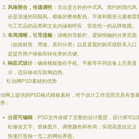
风格契合，传递调性
：无论是古朴的中式风、简约的现代风
还是浪漫的田园风，模板的整体配色、字体和图形元素都需
与工艺品的品类和文化内涵相呼应，营造统一的品牌氛围。
布局清晰，引导流畅
：清晰的导航栏、逻辑明确的分类页面
（如按材质、用途、系列分类）以及直观的购买或联系入口
是提升用户体验和转化率的关键。
响应式设计
：确保模板能在手机、平板等不同设备上完美显
示，适应移动互联网趋势。
、 红动网PSD素材的优势
红动网上提供的PSD格式模板素材，对于设计工作流而言具有显
优势：
分层可编辑
：PSD文件保留了完整的设计图层，设计师可以
松修改文字、替换图片、调整颜色和布局，实现高度自定义
快速打造独一无二的网站界面。